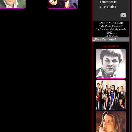
PACHANGA CLAB
"Me Pone Colorao"
La Canción del Verano de
2022...
...o de 2035
¿Eres Cantante?
soycantante.es