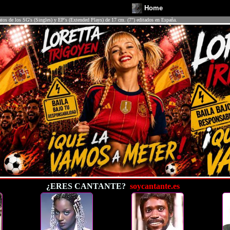
Home
atos de los SG's (Singles) y EP's (Extended Plays) de 17 cm. (7") editados en España.
¿ERES CANTANTE?
soycantante.es