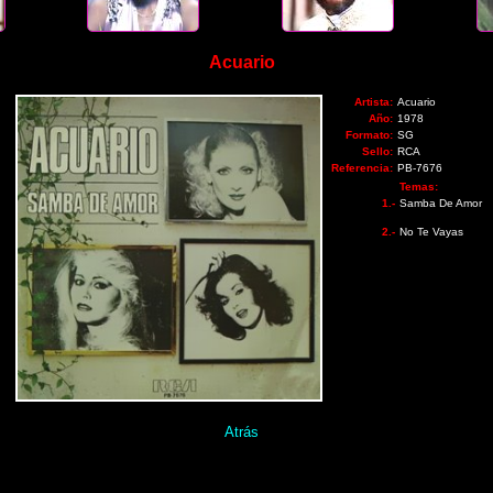
Acuario
Artista:
Acuario
Año:
1978
Formato:
SG
Sello:
RCA
Referencia:
PB-7676
Temas:
1.-
Samba De Amor
2.-
No Te Vayas
Atrás