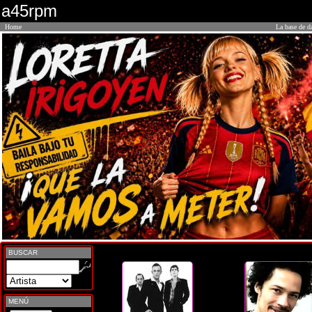
a45rpm
Home
La base de d
BUSCAR
MENÚ