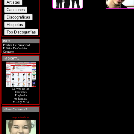
INFO
Política De Privacidad
Política De Cookies
Contacto
IM DIGITAL
La Web de los
Cantantes
Playbacks
en formato
MIDI y MP3
¿Eres Cantante?
soycantante.es