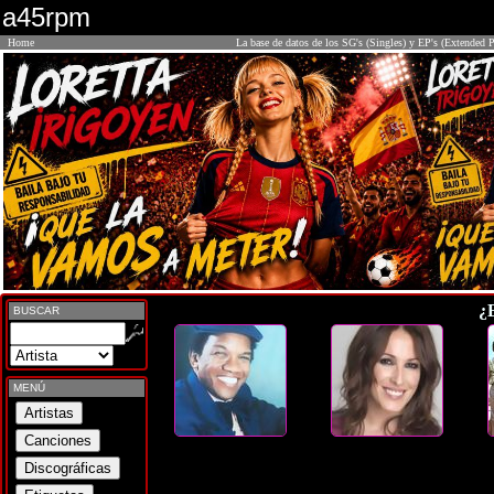
a45rpm
Home
La base de datos de los SG's (Singles) y EP's (Extended P
¿
BUSCAR
MENÚ