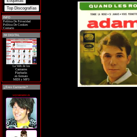
INFO
Política De Privacidad
Política De Cookies
Contacto
IM DIGITAL
La Web de los
Cantantes
Playbacks
en formato
MIDI y MP3
¿Eres Cantante?
soycantante.es