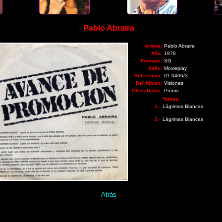
Pablo Abraira
Artista:
Pablo Abraira
Año:
1978
Formato:
SG
Sello:
Movieplay
Referencia:
01.0406/3
Del Album:
Visiones
Otros Datos:
Promo
Temas:
1.-
Lágrimas Blancas
2.-
Lágrimas Blancas
Atrás