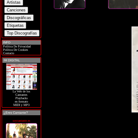
INFO
Política De Privacidad
Política De Cookies
Contacto
IM DIGITAL
La Web de los
Cantantes
Playbacks
en formato
MIDI y MP3
¿Eres Cantante?
soycantante.es