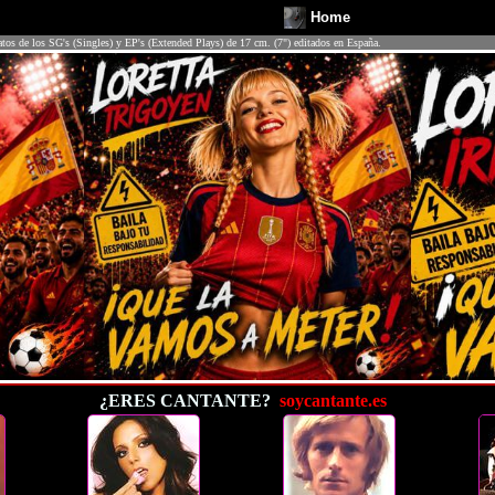
Home
atos de los SG's (Singles) y EP's (Extended Plays) de 17 cm. (7") editados en España.
¿ERES CANTANTE?
soycantante.es