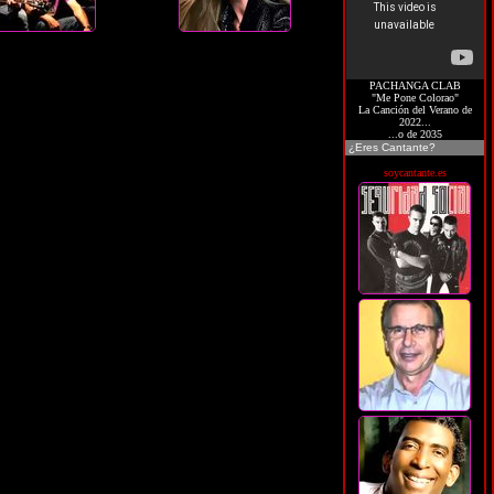
PACHANGA CLAB
"Me Pone Colorao"
La Canción del Verano de
2022...
...o de 2035
¿Eres Cantante?
soycantante.es