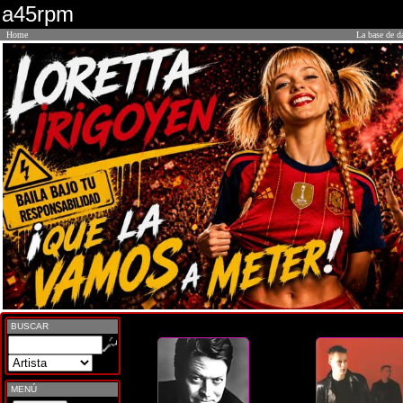
a45rpm
Home
La base de d
BUSCAR
MENÚ