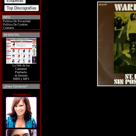
INFO
Política De Privacidad
Política De Cookies
Contacto
IM DIGITAL
La Web de los
Cantantes
Playbacks
en formato
MIDI y MP3
¿Eres Cantante?
soycantante.es