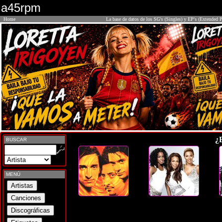
a45rpm
Home
La base de datos de los SG's (Singles) y EP's (Extended P
¿
BUSCAR
MENÚ