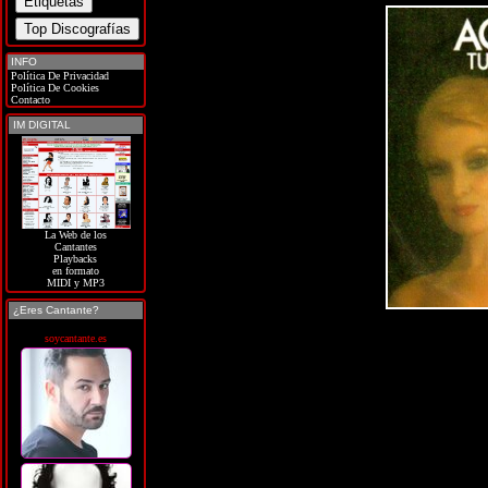
INFO
Política De Privacidad
Política De Cookies
Contacto
IM DIGITAL
La Web de los
Cantantes
Playbacks
en formato
MIDI y MP3
¿Eres Cantante?
soycantante.es