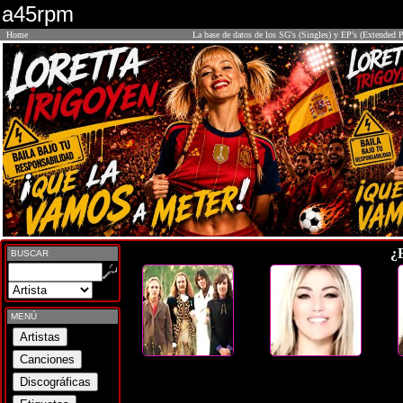
a45rpm
Home
La base de datos de los SG's (Singles) y EP's (Extended P
¿
BUSCAR
MENÚ