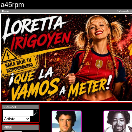
a45rpm
Home
La base de d
BUSCAR
MENÚ