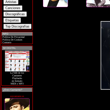
INFO
Política De Privacidad
Política De Cookies
Contacto
IM DIGITAL
La Web de los
Cantantes
Playbacks
en formato
MIDI y MP3
¿Eres Cantante?
soycantante.es