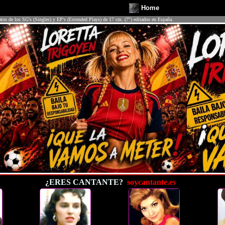
Home
atos de los SG's (Singles) y EP's (Extended Plays) de 17 cm. (7") editados en España.
¿ERES CANTANTE?
soycantante.es