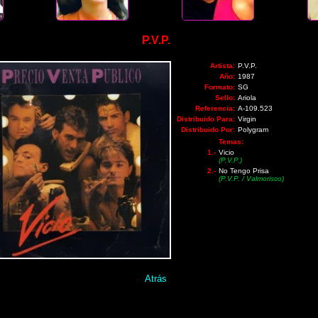
P.V.P.
Artista:
P.V.P.
Año:
1987
Formato:
SG
Sello:
Ariola
Referencia:
A-109.523
Distribuido Para:
Virgin
Distribuido Por:
Polygram
Temas:
1.-
Vicio
(P.V.P.)
2.-
No Tengo Prisa
(P.V.P. / Valmorisco)
Atrás