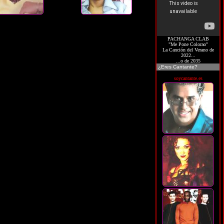
PACHANGA CLAB
"Me Pone Colorao"
La Canción del Verano de
2022...
...o de 2035
¿Eres Cantante?
soycantante.es