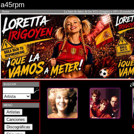
a45rpm
Home
La base de datos de los SG's (Singles) y EP's (Extended P
¿
BUSCAR
MENÚ