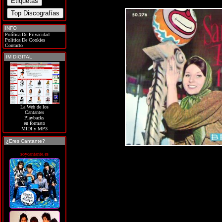
INFO
Política De Privacidad
Política De Cookies
Contacto
IM DIGITAL
La Web de los
Cantantes
Playbacks
en formato
MIDI y MP3
¿Eres Cantante?
soycantante.es