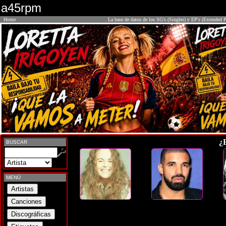
a45rpm
Home
La base de datos de los SG's (Singles) y EP's (Extended P
¿
BUSCAR
MENÚ