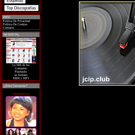
INFO
Política De Privacidad
Política De Cookies
Contacto
IM DIGITAL
La Web de los
Cantantes
Playbacks
en formato
MIDI y MP3
¿Eres Cantante?
soycantante.es