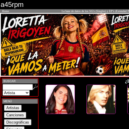
a45rpm
Home
La base de datos de los SG's (Singles) y EP's (Extended P
¿
BUSCAR
MENÚ