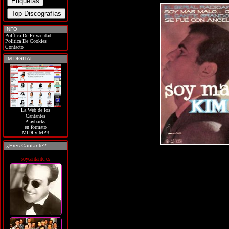
INFO
Política De Privacidad
Política De Cookies
Contacto
IM DIGITAL
La Web de los
Cantantes
Playbacks
en formato
MIDI y MP3
¿Eres Cantante?
soycantante.es