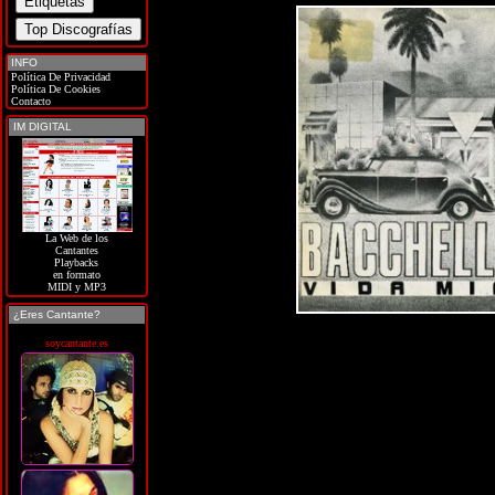
INFO
Política De Privacidad
Política De Cookies
Contacto
IM DIGITAL
La Web de los
Cantantes
Playbacks
en formato
MIDI y MP3
¿Eres Cantante?
soycantante.es