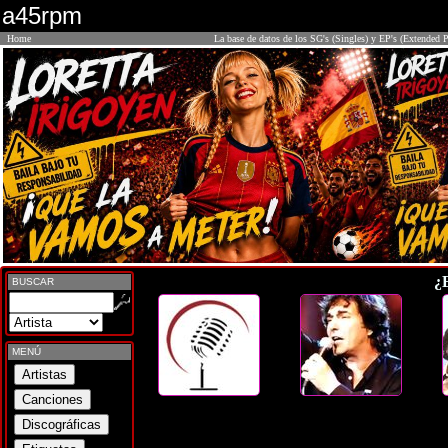
a45rpm
Home
La base de datos de los SG's (Singles) y EP's (Extended P
¿
BUSCAR
MENÚ