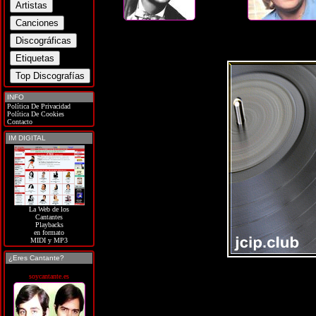
INFO
Política De Privacidad
Política De Cookies
Contacto
IM DIGITAL
La Web de los
Cantantes
Playbacks
en formato
MIDI y MP3
¿Eres Cantante?
soycantante.es