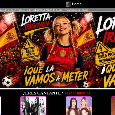
Home
atos de los SG's (Singles) y EP's (Extended Plays) de 17 cm. (7") editados en España.
¿ERES CANTANTE?
soycantante.es