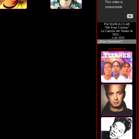
PACHANGA CLAB
"Me Pone Colorao"
La Canción del Verano de
2022...
...o de 2035
¿Eres Cantante?
soycantante.es