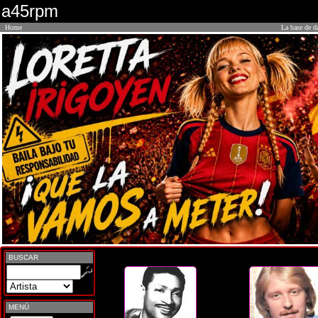
a45rpm
Home
La base de d
BUSCAR
MENÚ