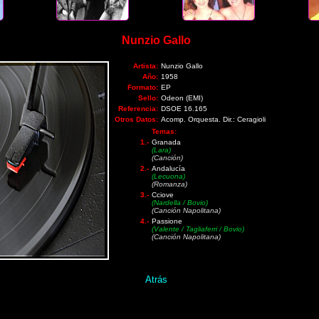
Nunzio Gallo
Artista:
Nunzio Gallo
Año:
1958
Formato:
EP
Sello:
Odeon (EMI)
Referencia:
DSOE 16.165
Otros Datos:
Acomp. Orquesta. Dir.: Ceragioli
Temas:
1.-
Granada
(Lara)
(Canción)
2.-
Andalucía
(Lecuona)
(Romanza)
3.-
Cciove
(Nardella / Bovio)
(Canción Napolitana)
4.-
Passione
(Valente / Tagliaferri / Bovio)
(Canción Napolitana)
Atrás