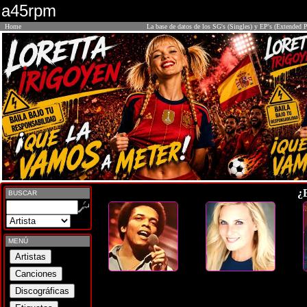
a45rpm
Home
La base de datos de los SG's (Singles) y EP's (Extended P
¿
BUSCAR
MENÚ