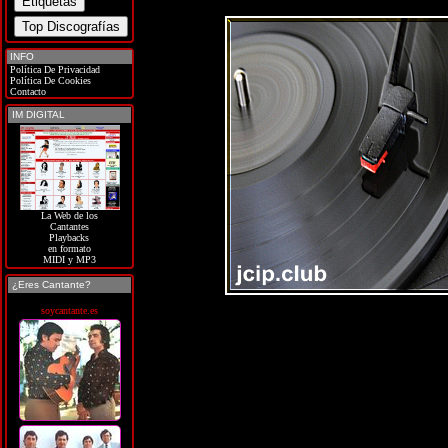
INFO
Política De Privacidad
Política De Cookies
Contacto
IM DIGITAL
La Web de los
Cantantes
Playbacks
en formato
MIDI y MP3
¿Eres Cantante?
soycantante.es