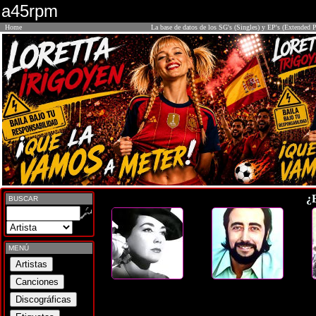
a45rpm
Home
La base de datos de los SG's (Singles) y EP's (Extended P
¿
BUSCAR
MENÚ