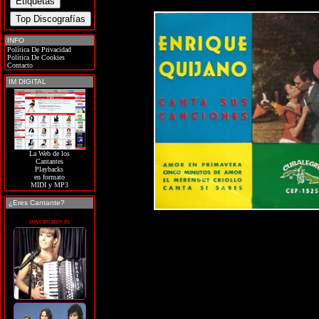
INFO
Política De Privacidad
Política De Cookies
Contacto
IM DIGITAL
La Web de los
Cantantes
Playbacks
en formato
MIDI y MP3
¿Eres Cantante?
soycantante.es