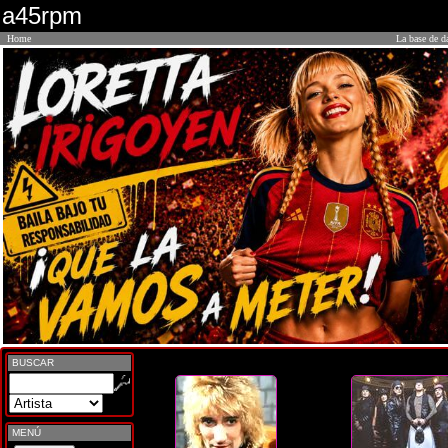
a45rpm
Home
La base de d
BUSCAR
MENÚ