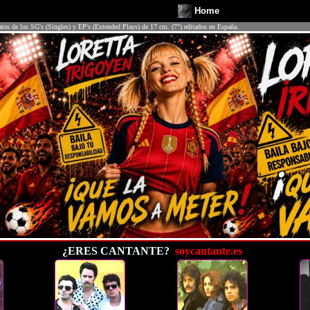
Home
atos de los SG's (Singles) y EP's (Extended Plays) de 17 cm. (7") editados en España.
¿ERES CANTANTE?
soycantante.es