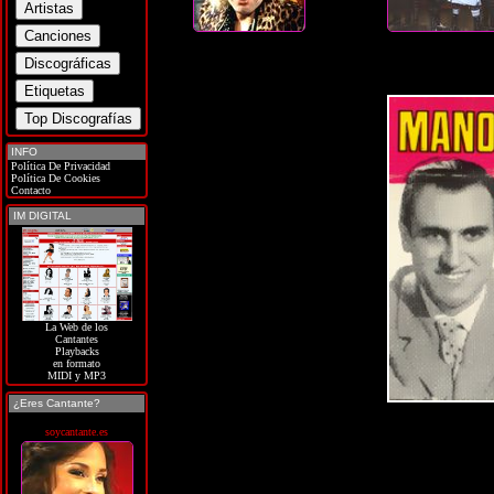
INFO
Política De Privacidad
Política De Cookies
Contacto
IM DIGITAL
La Web de los
Cantantes
Playbacks
en formato
MIDI y MP3
¿Eres Cantante?
soycantante.es