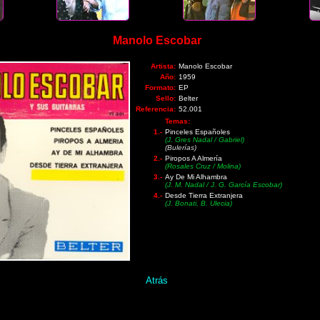
Manolo Escobar
Artista:
Manolo Escobar
Año:
1959
Formato:
EP
Sello:
Belter
Referencia:
52.001
Temas:
1.-
Pinceles Españoles
(J. Gres Nadal / Gabriel)
(Bulerías)
2.-
Piropos A Almería
(Rosales Cruz / Molina)
3.-
Ay De Mi Alhambra
(J. M. Nadal / J. G. García Escobar)
4.-
Desde Tierra Extranjera
(J. Bonati, B. Ulecia)
Atrás