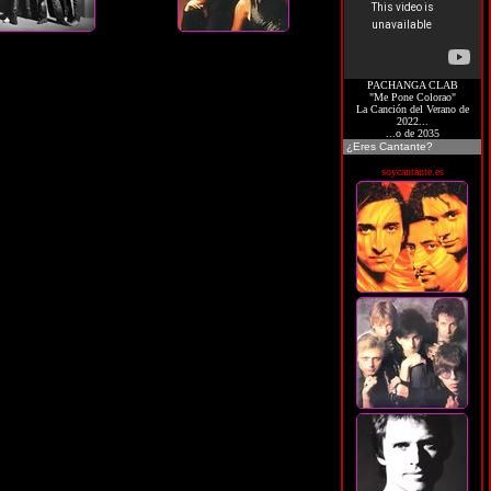
PACHANGA CLAB
"Me Pone Colorao"
La Canción del Verano de
2022...
...o de 2035
¿Eres Cantante?
soycantante.es