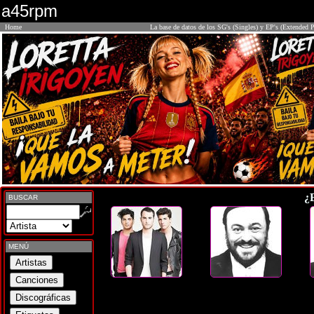
a45rpm
Home
La base de datos de los SG's (Singles) y EP's (Extended P
¿
BUSCAR
MENÚ