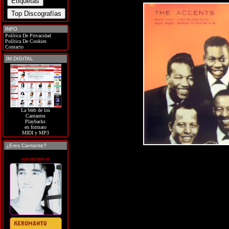
INFO
Política De Privacidad
Política De Cookies
Contacto
IM DIGITAL
La Web de los
Cantantes
Playbacks
en formato
MIDI y MP3
¿Eres Cantante?
soycantante.es