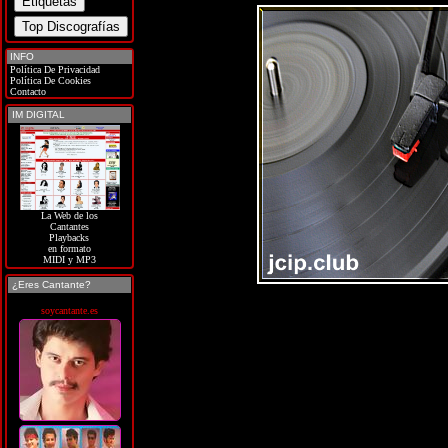
INFO
Política De Privacidad
Política De Cookies
Contacto
IM DIGITAL
La Web de los
Cantantes
Playbacks
en formato
MIDI y MP3
¿Eres Cantante?
soycantante.es