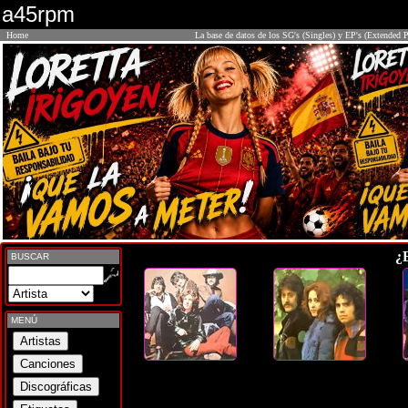
a45rpm
Home
La base de datos de los SG's (Singles) y EP's (Extended P
¿
BUSCAR
MENÚ