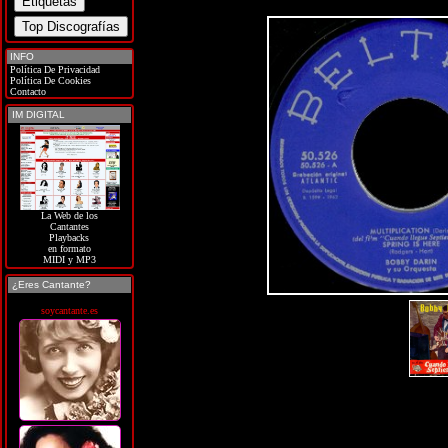
INFO
Política De Privacidad
Política De Cookies
Contacto
IM DIGITAL
La Web de los
Cantantes
Playbacks
en formato
MIDI y MP3
¿Eres Cantante?
soycantante.es