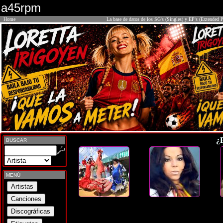
a45rpm
Home
La base de datos de los SG's (Singles) y EP's (Extended P
¿
BUSCAR
MENÚ