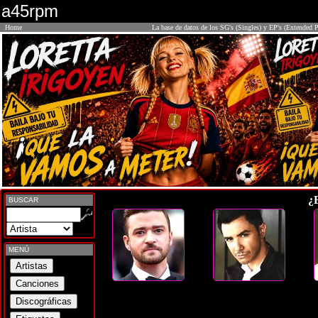
a45rpm
Home
La base de datos de los SG's (Singles) y EP's (Extended P
¿
BUSCAR
MENÚ