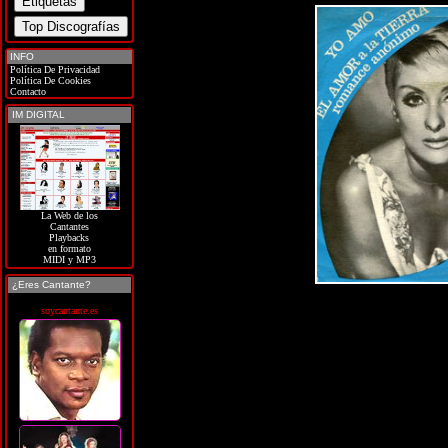
INFO
Política De Privacidad
Política De Cookies
Contacto
IM DIGITAL
La Web de los
Cantantes
Playbacks
en formato
MIDI y MP3
¿Eres Cantante?
soycantante.es