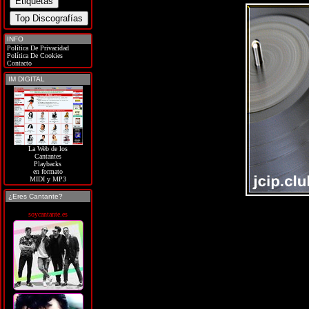
INFO
Política De Privacidad
Política De Cookies
Contacto
IM DIGITAL
La Web de los
Cantantes
Playbacks
en formato
MIDI y MP3
¿Eres Cantante?
soycantante.es