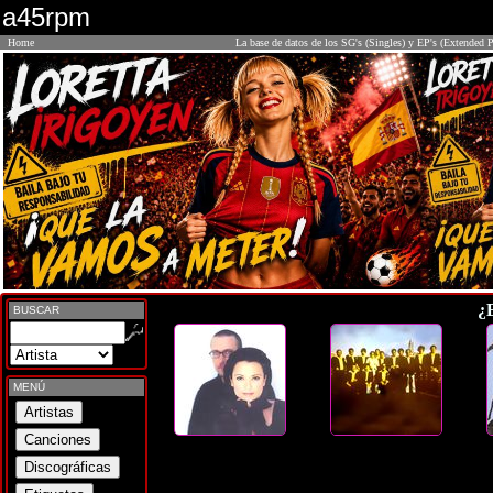
a45rpm
Home
La base de datos de los SG's (Singles) y EP's (Extended P
¿
BUSCAR
MENÚ