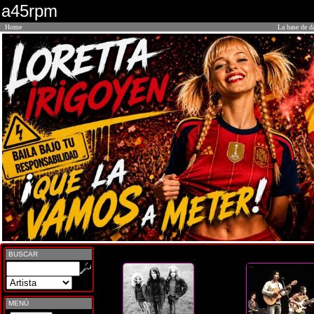
a45rpm
Home
La base de d
BUSCAR
MENÚ