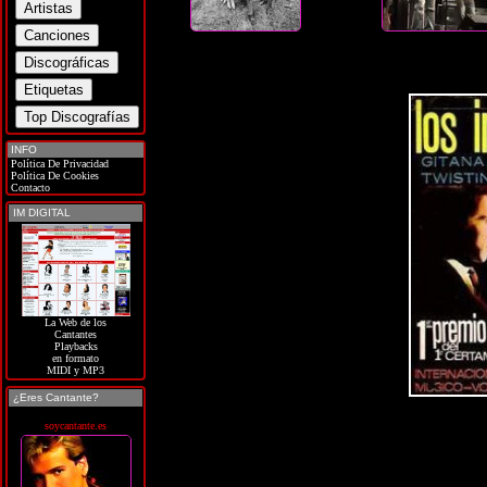
INFO
Política De Privacidad
Política De Cookies
Contacto
IM DIGITAL
La Web de los
Cantantes
Playbacks
en formato
MIDI y MP3
¿Eres Cantante?
soycantante.es