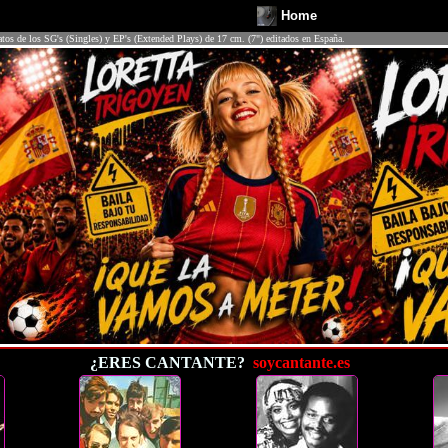
Home
atos de los SG's (Singles) y EP's (Extended Plays) de 17 cm. (7") editados en España.
¿ERES CANTANTE?
soycantante.es