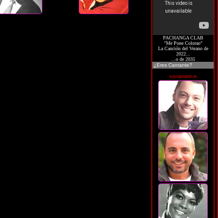
PACHANGA CLAB
"Me Pone Colorao"
La Canción del Verano de
2022...
...o de 2035
¿Eres Cantante?
soycantante.es