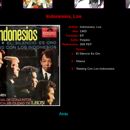
Indonesios, Los
Artista:
Indonesios, Los
Año:
1965
Formato:
EP
Sello:
Polydor
Referencia:
309 FEP
Temas:
1.-
El Silencio Es Oro
2.-
Gitana
3.-
Twisting Con Los Indonesios
Atrás