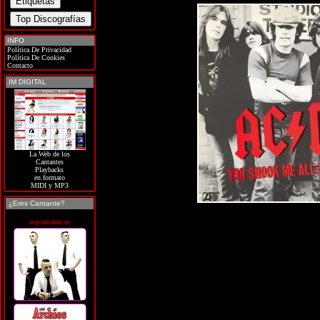
INFO
Política De Privacidad
Política De Cookies
Contacto
IM DIGITAL
La Web de los
Cantantes
Playbacks
en formato
MIDI y MP3
¿Eres Cantante?
soycantante.es