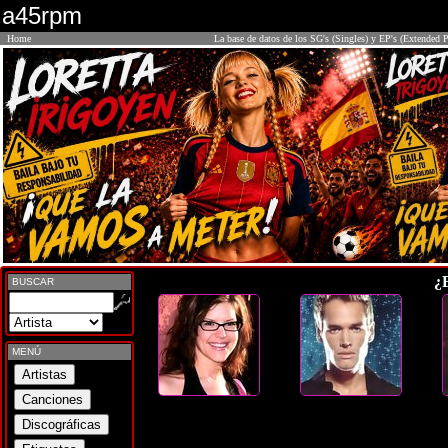
a45rpm
Home
La base de datos de los SG's (Singles) y EP's (Extended P
¿
BUSCAR
MENÚ