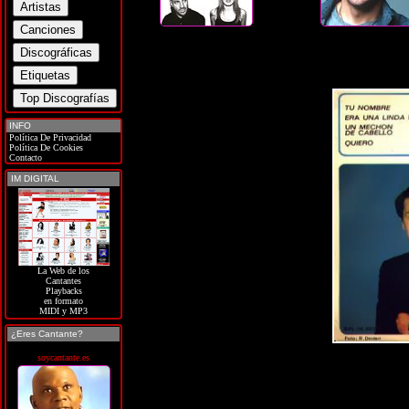
INFO
Política De Privacidad
Política De Cookies
Contacto
IM DIGITAL
La Web de los
Cantantes
Playbacks
en formato
MIDI y MP3
¿Eres Cantante?
soycantante.es