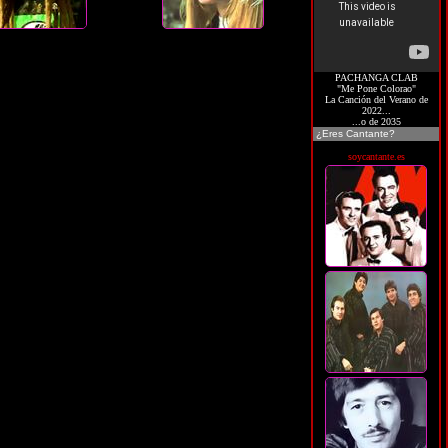
PACHANGA CLAB
"Me Pone Colorao"
La Canción del Verano de
2022...
...o de 2035
¿Eres Cantante?
soycantante.es