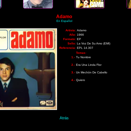
Adamo
En Español
Artista:
Adamo
Año:
1966
Formato:
EP
Sello:
La Voz De Su Amo (EMI)
Referencia:
EPL 14.307
Temas:
1.-
Tu Nombre
2.-
Era Una Linda Flor
3.-
Un Mechón De Cabello
4.-
Quiero
Atrás