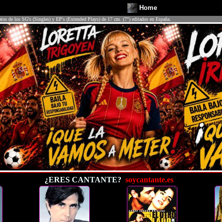
Home
atos de los SG's (Singles) y EP's (Extended Plays) de 17 cm. (7") editados en España.
¿ERES CANTANTE?
soycantante.es