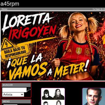
a45rpm
Home
La base de d
BUSCAR
MENÚ