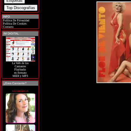
INFO
Política De Privacidad
Política De Cookies
Contacto
IM DIGITAL
La Web de los
Cantantes
Playbacks
en formato
MIDI y MP3
¿Eres Cantante?
soycantante.es