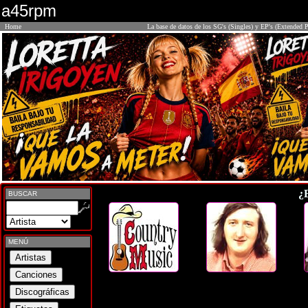
a45rpm
Home
La base de datos de los SG's (Singles) y EP's (Extended P
¿
BUSCAR
MENÚ