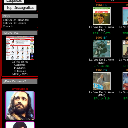
1964
EP
1
INFO
Política De Privacidad
Política De Cookies
Contacto
La Voz De Su Amo
La Vo
(EMI)
IM DIGITAL
7EPL 14.076
7EP
1966
EP
1
La Voz De Su Amo
La Vo
La Web de los
(EMI)
Cantantes
EPL 14.261
EP
Playbacks
1966
EP
1
en formato
MIDI y MP3
¿Eres Cantante?
soycantante.es
La Voz De Su Amo
La Vo
(EMI)
EPL 14.319
EP