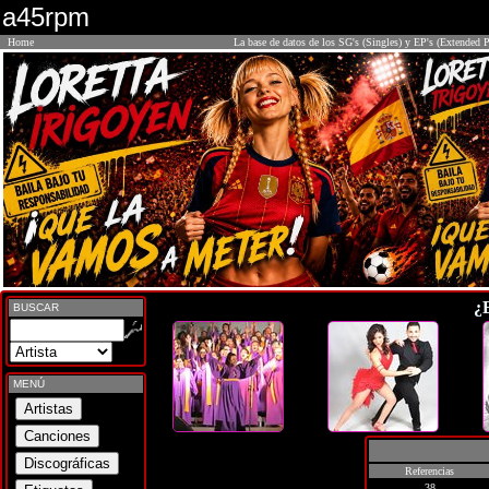
a45rpm
Home
La base de datos de los SG's (Singles) y EP's (Extended P
¿
BUSCAR
MENÚ
Referencias
38