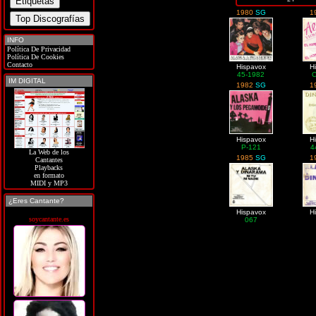
1980
SG
1
INFO
Política De Privacidad
Política De Cookies
Contacto
Hispavox
H
45-1982
IM DIGITAL
1982
SG
1
Hispavox
H
P-121
4
La Web de los
1985
SG
1
Cantantes
Playbacks
en formato
MIDI y MP3
¿Eres Cantante?
Hispavox
H
soycantante.es
067