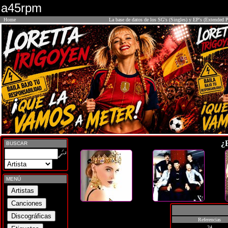
a45rpm
Home
La base de datos de los SG's (Singles) y EP's (Extended P
¿
BUSCAR
MENÚ
Referencias
24