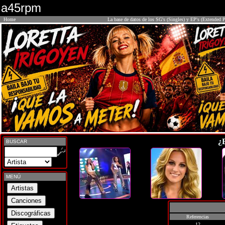
a45rpm
Home
La base de datos de los SG's (Singles) y EP's (Extended P
¿
BUSCAR
MENÚ
Referencias
12