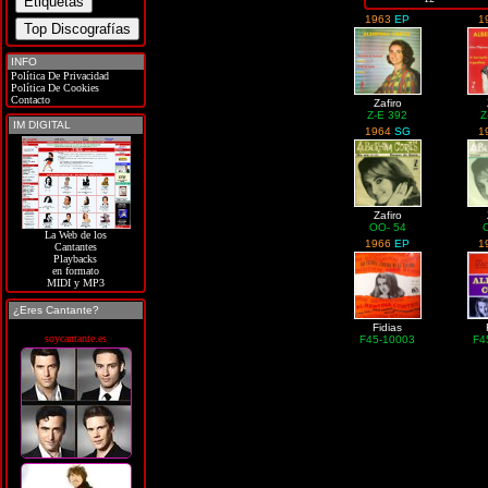
1963
EP
1
INFO
Política De Privacidad
Política De Cookies
Contacto
Zafiro
Z-E 392
Z
IM DIGITAL
1964
SG
1
Zafiro
OO- 54
La Web de los
1966
EP
1
Cantantes
Playbacks
en formato
MIDI y MP3
¿Eres Cantante?
Fidias
soycantante.es
F45-10003
F4