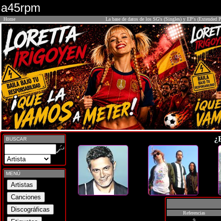
a45rpm
Home
La base de datos de los SG's (Singles) y EP's (Extended P
¿
BUSCAR
MENÚ
Referencias
9