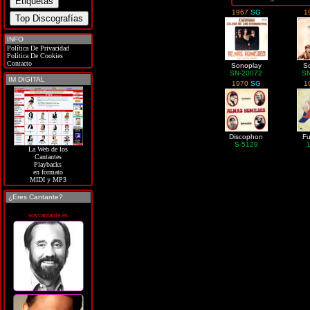
1967
SG
1
INFO
Política De Privacidad
Política De Cookies
Contacto
Sonoplay
S
SN-20072
S
IM DIGITAL
1970
SG
1
Discophon
F
S-5129
La Web de los
Cantantes
Playbacks
en formato
MIDI y MP3
¿Eres Cantante?
soycantante.es