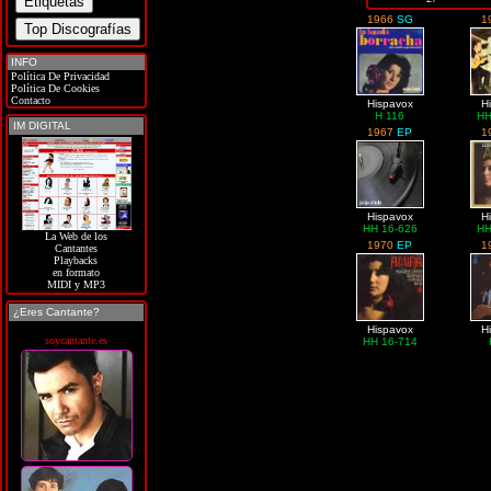
1966
SG
1
INFO
Política De Privacidad
Política De Cookies
Contacto
Hispavox
H
H 116
HH
IM DIGITAL
1967
EP
1
Hispavox
H
HH 16-626
HH
La Web de los
1970
EP
1
Cantantes
Playbacks
en formato
MIDI y MP3
¿Eres Cantante?
Hispavox
H
soycantante.es
HH 16-714