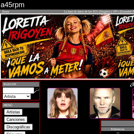
a45rpm
Home
La base de datos de los SG's (Singles) y EP's (Extended P
¿
BUSCAR
MENÚ
Referencias
27