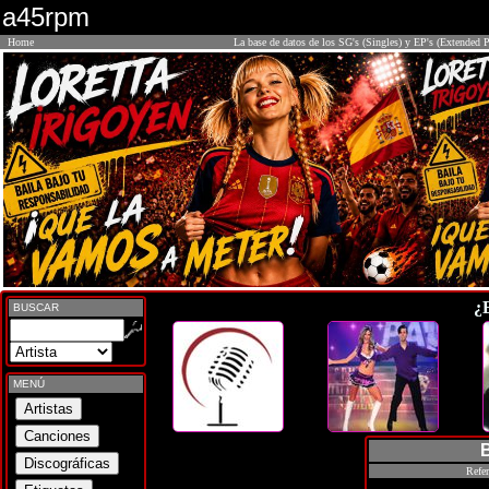
a45rpm
Home
La base de datos de los SG's (Singles) y EP's (Extended P
¿
BUSCAR
MENÚ
Refer