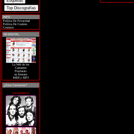
INFO
Política De Privacidad
Política De Cookies
Contacto
IM DIGITAL
La Web de los
Cantantes
Playbacks
en formato
MIDI y MP3
¿Eres Cantante?
soycantante.es