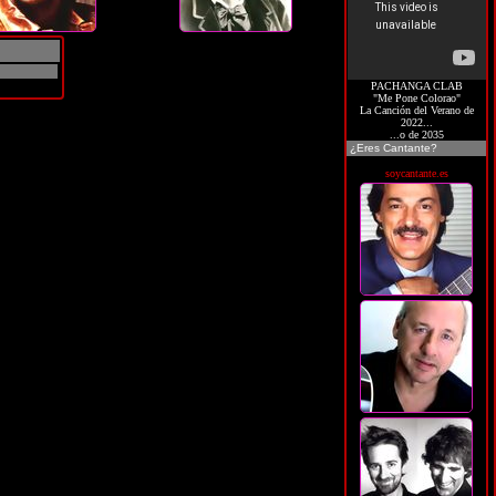
PACHANGA CLAB
"Me Pone Colorao"
La Canción del Verano de
2022...
...o de 2035
¿Eres Cantante?
soycantante.es