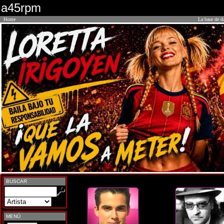
a45rpm
Home
La base de d
BUSCAR
MENÚ