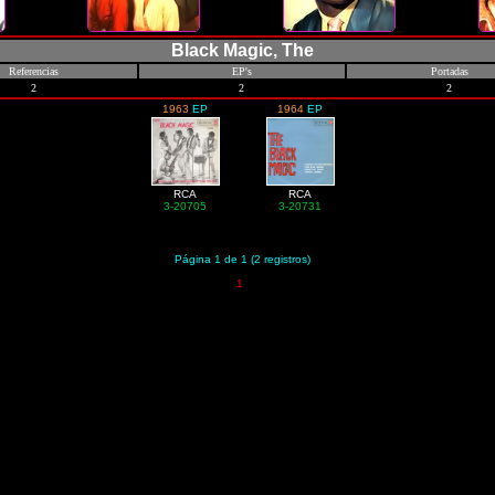
Black Magic, The
Referencias
EP's
Portadas
2
2
2
1963
EP
1964
EP
RCA
RCA
3-20705
3-20731
Página 1 de 1 (2 registros)
1