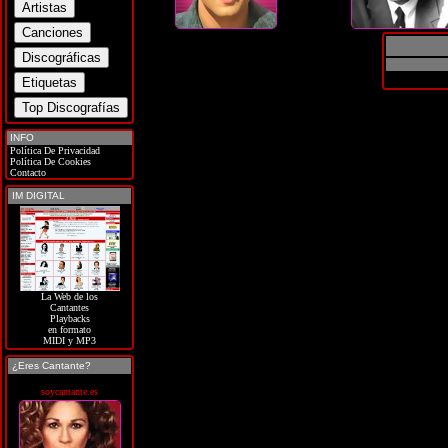
INFO
Política De Privacidad
Política De Cookies
Contacto
IM DIGITAL
La Web de los
Cantantes
Playbacks
en formato
MIDI y MP3
¿Eres Cantante?
soycantante.es