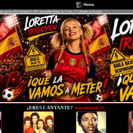
Home
atos de los SG's (Singles) y EP's (Extended Plays) de 17 cm. (7") editados en España.
¿ERES CANTANTE?
soycantante.es