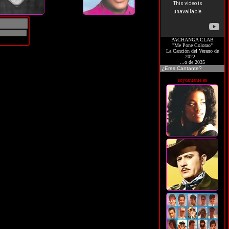
PACHANGA CLAB
"Me Pone Colorao"
La Canción del Verano de
2022...
...o de 2035
¿Eres Cantante?
soycantante.es