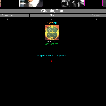
Chants, The
Referencias
EP's
Portadas
1
1
1
1967
EP
Fontana
467 905 TE
Página 1 de 1 (1 registros)
1