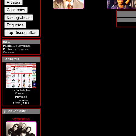
INFO
Política De Privacidad
Política De Cookies
Contacto
IM DIGITAL
La Web de los
Cantantes
Playbacks
en formato
MIDI y MP3
¿Eres Cantante?
soycantante.es