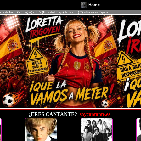
Home
atos de los SG's (Singles) y EP's (Extended Plays) de 17 cm. (7") editados en España.
¿ERES CANTANTE?
soycantante.es