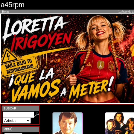
a45rpm
Home
La base de d
BUSCAR
MENÚ