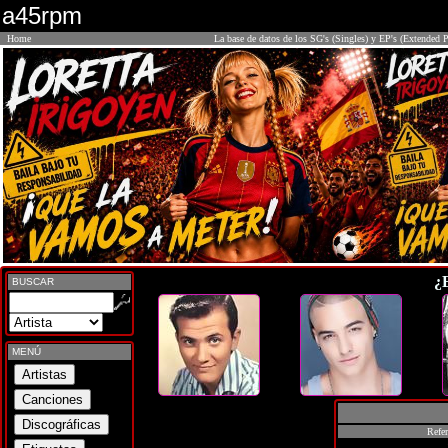
a45rpm
Home
La base de datos de los SG's (Singles) y EP's (Extended P
¿
BUSCAR
MENÚ
Refer