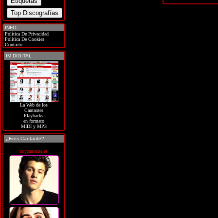
INFO
Política De Privacidad
Política De Cookies
Contacto
IM DIGITAL
La Web de los
Cantantes
Playbacks
en formato
MIDI y MP3
¿Eres Cantante?
soycantante.es