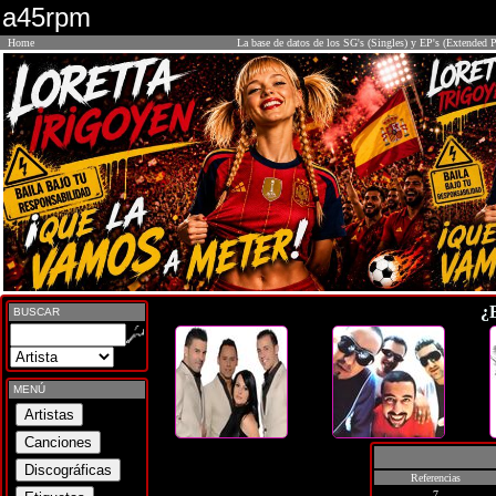
a45rpm
Home
La base de datos de los SG's (Singles) y EP's (Extended P
¿
BUSCAR
MENÚ
Referencias
7