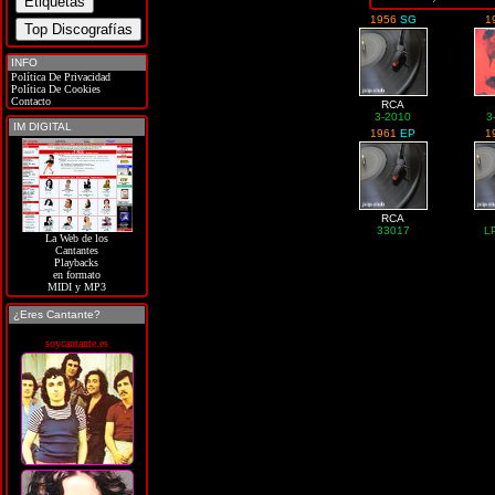
1956
SG
1
INFO
Política De Privacidad
Política De Cookies
Contacto
RCA
3-2010
3
IM DIGITAL
1961
EP
1
RCA
33017
L
La Web de los
Cantantes
Playbacks
en formato
MIDI y MP3
¿Eres Cantante?
soycantante.es