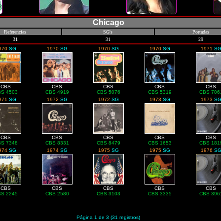
Chicago
Referencias
SG's
Portadas
31
31
29
970
SG
1970
SG
1970
SG
1970
SG
1971
S
CBS
CBS
CBS
CBS
CBS
S 4503
CBS 4919
CBS 5076
CBS 5319
CBS 706
971
SG
1972
SG
1972
SG
1973
SG
1973
S
CBS
CBS
CBS
CBS
CBS
S 7348
CBS 8331
CBS 8479
CBS 1653
CBS 181
974
SG
1974
SG
1975
SG
1975
SG
1976
S
CBS
CBS
CBS
CBS
CBS
S 2245
CBS 2580
CBS 3103
CBS 3335
CBS 396
Página 1 de 3 (31 registros)