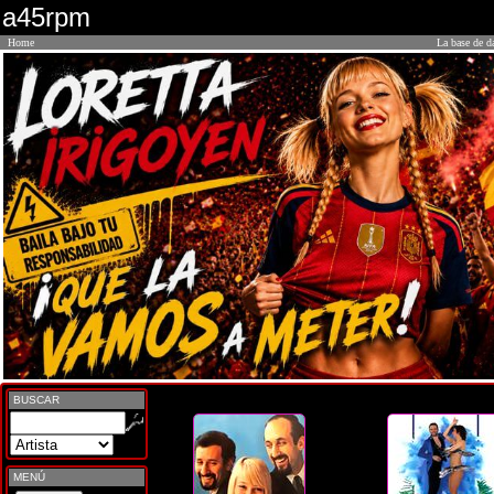
a45rpm
Home
La base de d
BUSCAR
MENÚ