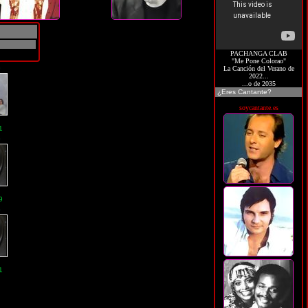
PACHANGA CLAB
"Me Pone Colorao"
G
La Canción del Verano de
2022...
...o de 2035
¿Eres Cantante?
soycantante.es
1
G
9
G
1