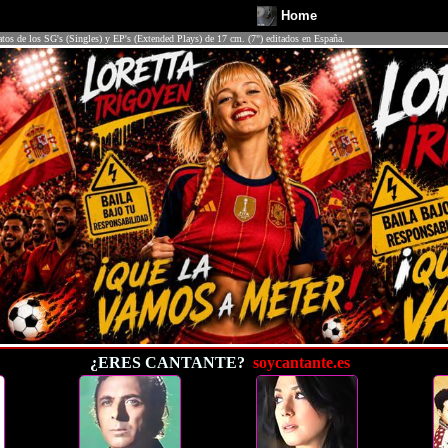
Home
atos de los SG's (Singles) y EP's (Extended Plays) de 17 cm. (7") editados en España.
¿ERES CANTANTE?
soycantante.es