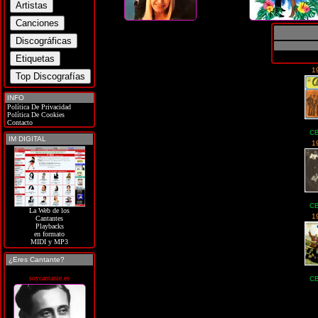
1
INFO
Política De Privacidad
Política De Cookies
Contacto
CB
IM DIGITAL
1
CB
La Web de los
1
Cantantes
Playbacks
en formato
MIDI y MP3
¿Eres Cantante?
soycantante.es
CB