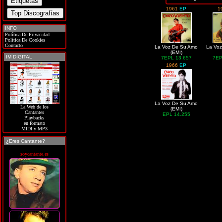
1961
EP
1
INFO
Política De Privacidad
Política De Cookies
Contacto
La Voz De Su Amo
La Vo
(EMI)
IM DIGITAL
7EPL 13.657
7EP
1966
EP
La Voz De Su Amo
La Web de los
(EMI)
Cantantes
EPL 14.255
Playbacks
en formato
MIDI y MP3
¿Eres Cantante?
soycantante.es