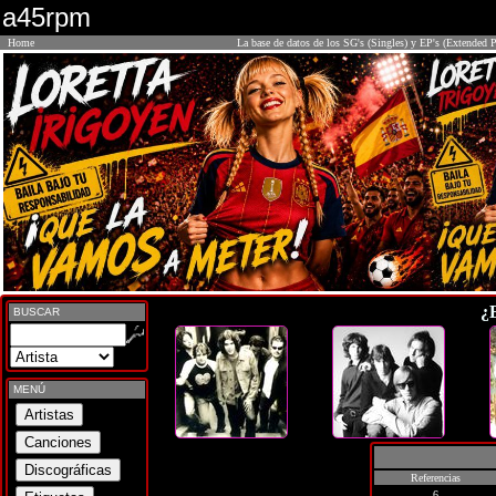
a45rpm
Home
La base de datos de los SG's (Singles) y EP's (Extended P
¿
BUSCAR
MENÚ
Referencias
6