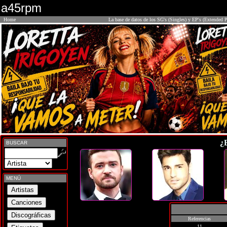
a45rpm
Home
La base de datos de los SG's (Singles) y EP's (Extended P
¿
BUSCAR
MENÚ
Referencias
11