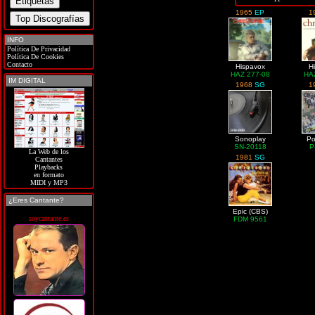
1965
EP
1
INFO
Política De Privacidad
Política De Cookies
Contacto
Hispavox
H
HAZ 277-08
HA
IM DIGITAL
1968
SG
1
Sonoplay
Po
SN-20118
P
La Web de los
1981
SG
Cantantes
Playbacks
en formato
MIDI y MP3
¿Eres Cantante?
Epic (CBS)
soycantante.es
FDM 9561