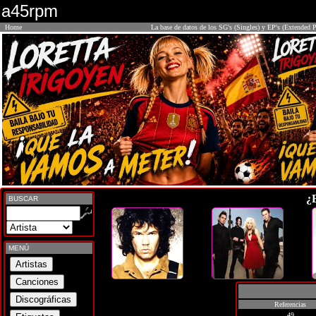
a45rpm
Home
La base de datos de los SG's (Singles) y EP's (Extended P
¿
BUSCAR
MENÚ
Referencias
49