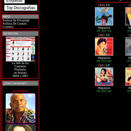
1960
EP
1
INFO
Política De Privacidad
Política De Cookies
Contacto
Hispavox
H
HT 057-10
HT
IM DIGITAL
1961
EP
1
Hispavox
H
HT 057-20
HT
La Web de los
1961
EP
1
Cantantes
Playbacks
en formato
MIDI y MP3
¿Eres Cantante?
Hispavox
H
soycantante.es
HT 057-48
HT