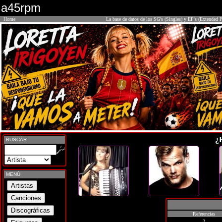
a45rpm
Home
La base de datos de los SG's (Singles) y EP's (Extended P
¿
BUSCAR
MENÚ
Referencias
2