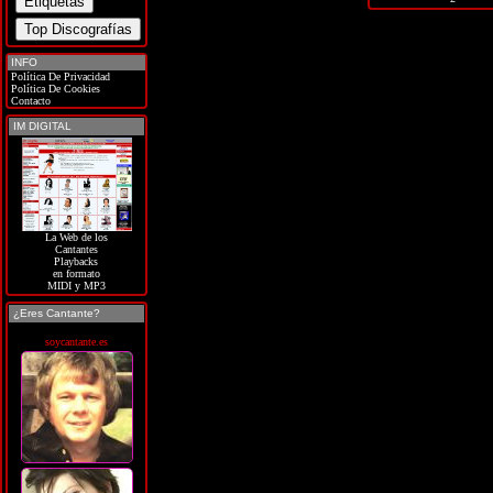
INFO
Política De Privacidad
Política De Cookies
Contacto
IM DIGITAL
La Web de los
Cantantes
Playbacks
en formato
MIDI y MP3
¿Eres Cantante?
soycantante.es