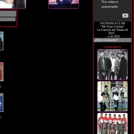
PACHANGA CLAB
"Me Pone Colorao"
G
La Canción del Verano de
2022...
...o de 2035
¿Eres Cantante?
soycantante.es
A
G
4
G
?