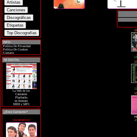
1
INFO
Política De Privacidad
Política De Cookies
Contacto
1
IM DIGITAL
1
1
La Web de los
1
Cantantes
Playbacks
en formato
MIDI y MP3
¿Eres Cantante?
H
soycantante.es
4