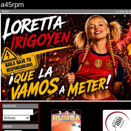
a45rpm
Home
La base de d
BUSCAR
MENÚ