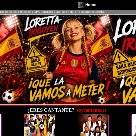
Home
atos de los SG's (Singles) y EP's (Extended Plays) de 17 cm. (7") editados en España.
¿ERES CANTANTE?
soycantante.es