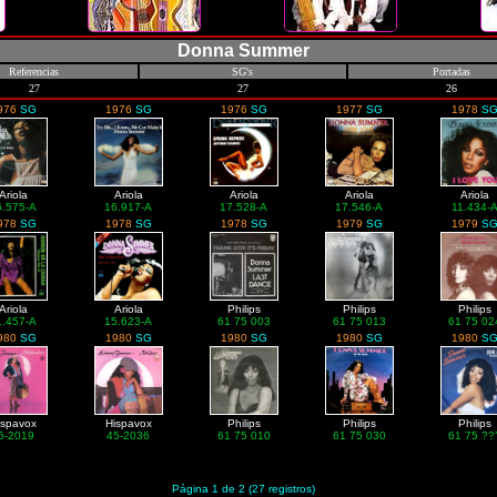
Donna Summer
Referencias
SG's
Portadas
27
27
26
976
SG
1976
SG
1976
SG
1977
SG
1978
S
Ariola
Ariola
Ariola
Ariola
Ariola
6.575-A
16.917-A
17.528-A
17.546-A
11.434-
978
SG
1978
SG
1978
SG
1979
SG
1979
S
Ariola
Ariola
Philips
Philips
Philips
1.457-A
15.623-A
61 75 003
61 75 013
61 75 02
980
SG
1980
SG
1980
SG
1980
SG
1980
S
ispavox
Hispavox
Philips
Philips
Philips
5-2019
45-2036
61 75 010
61 75 030
61 75 ??
Página 1 de 2 (27 registros)