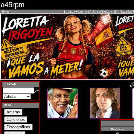
a45rpm
Home
La base de datos de los SG's (Singles) y EP's (Extended P
¿
BUSCAR
MENÚ
Referencias
65