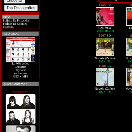
1965
EP
1
INFO
Política De Privacidad
Política De Cookies
Contacto
Columbia
C
SCGE 80953
SCG
IM DIGITAL
1967
SG
1
Novola (Zafiro)
Novo
NOX- 52
NO
La Web de los
1968
SG
1
Cantantes
Playbacks
en formato
MIDI y MP3
¿Eres Cantante?
Novola (Zafiro)
Novo
soycantante.es
NOX- 75
N