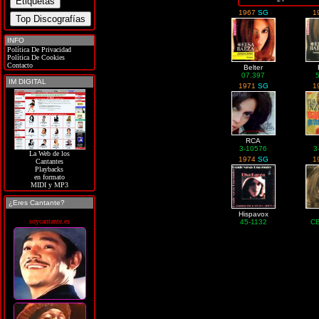
1967
SG
1
INFO
Política De Privacidad
Política De Cookies
Contacto
Belter
07.397
IM DIGITAL
1971
SG
1
RCA
3-10576
3
La Web de los
1974
SG
1
Cantantes
Playbacks
en formato
MIDI y MP3
¿Eres Cantante?
Hispavox
soycantante.es
45-1132
CB