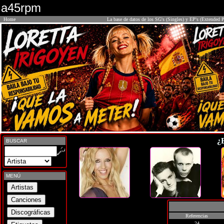
a45rpm
Home
La base de datos de los SG's (Singles) y EP's (Extended P
¿
BUSCAR
MENÚ
Referencias
24