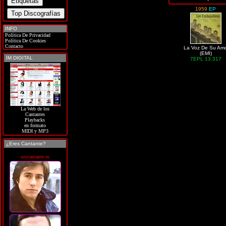
1959
EP
INFO
Política De Privacidad
Política De Cookies
Contacto
La Voz De Su Am
(EMI)
IM DIGITAL
7EPL 13.317
La Web de los
Cantantes
Playbacks
en formato
MIDI y MP3
¿Eres Cantante?
soycantante.es