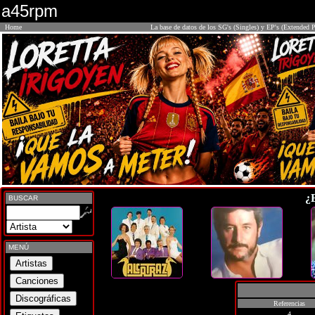
a45rpm
Home
La base de datos de los SG's (Singles) y EP's (Extended P
¿
BUSCAR
MENÚ
Referencias
4