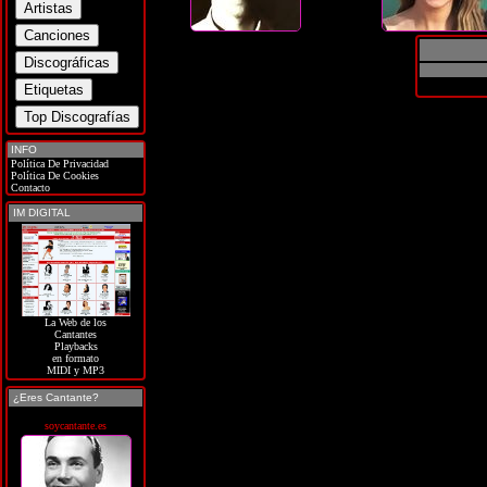
INFO
Política De Privacidad
Política De Cookies
Contacto
IM DIGITAL
La Web de los
Cantantes
Playbacks
en formato
MIDI y MP3
¿Eres Cantante?
soycantante.es