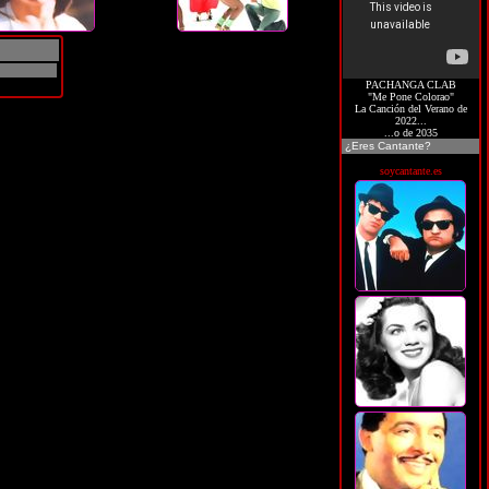
PACHANGA CLAB
"Me Pone Colorao"
La Canción del Verano de
2022...
...o de 2035
¿Eres Cantante?
soycantante.es