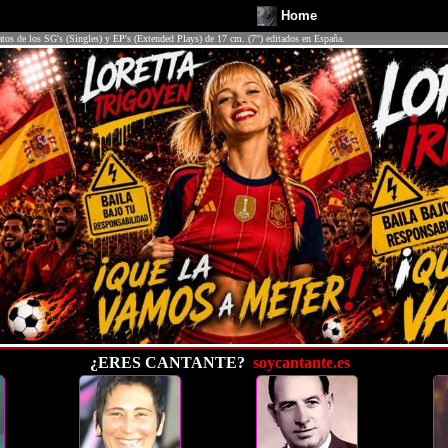
Home
atos de los SG's (Singles) y EP's (Extended Plays) de 17 cm. (7") editados en España.
¿ERES CANTANTE?
soycantante.es