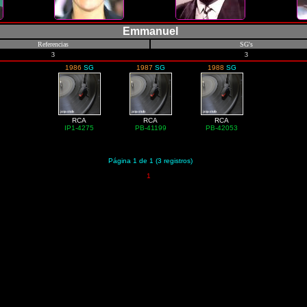
Emmanuel
Referencias
SG's
3
3
1986
SG
1987
SG
1988
SG
RCA
RCA
RCA
IP1-4275
PB-41199
PB-42053
Página 1 de 1 (3 registros)
1