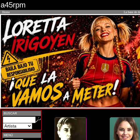
a45rpm
Home
La base de d
BUSCAR
MENÚ