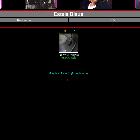
Estels Blaus
Referencias
EP's
1
1
1970
EP
Berta (Philips)
FM68-169
Página 1 de 1 (1 registros)
1