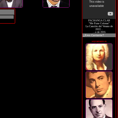
PACHANGA CLAB
"Me Pone Colorao"
La Canción del Verano de
2022...
...o de 2035
¿Eres Cantante?
soycantante.es