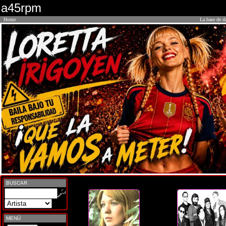
a45rpm
Home
La base de d
BUSCAR
MENÚ