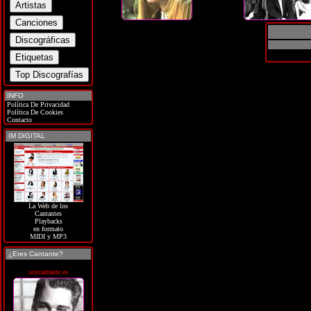
INFO
Política De Privacidad
Política De Cookies
Contacto
IM DIGITAL
La Web de los
Cantantes
Playbacks
en formato
MIDI y MP3
¿Eres Cantante?
soycantante.es