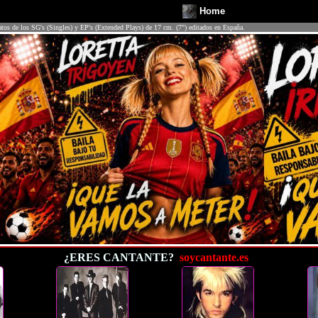
Home
atos de los SG's (Singles) y EP's (Extended Plays) de 17 cm. (7") editados en España.
¿ERES CANTANTE?
soycantante.es