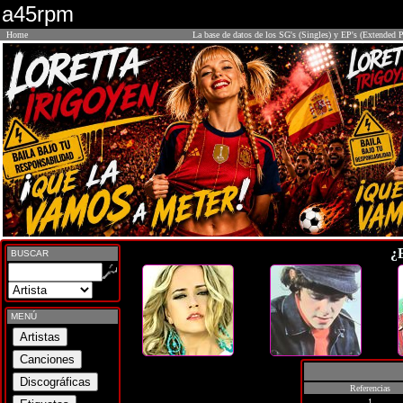
a45rpm
Home
La base de datos de los SG's (Singles) y EP's (Extended P
¿
BUSCAR
MENÚ
Referencias
1