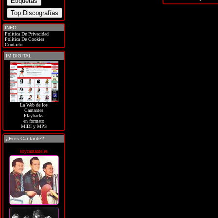
INFO
Política De Privacidad
Política De Cookies
Contacto
IM DIGITAL
La Web de los
Cantantes
Playbacks
en formato
MIDI y MP3
¿Eres Cantante?
soycantante.es