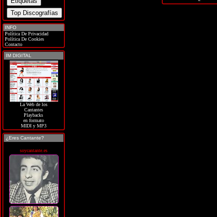
INFO
Política De Privacidad
Política De Cookies
Contacto
IM DIGITAL
La Web de los
Cantantes
Playbacks
en formato
MIDI y MP3
¿Eres Cantante?
soycantante.es