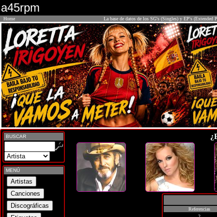
a45rpm
Home
La base de datos de los SG's (Singles) y EP's (Extended P
¿
BUSCAR
MENÚ
Referencias
2