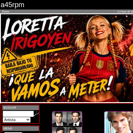
a45rpm
Home
La base de d
BUSCAR
MENÚ