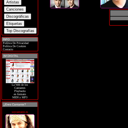
INFO
Política De Privacidad
Política De Cookies
Contacto
IM DIGITAL
La Web de los
Cantantes
Playbacks
en formato
MIDI y MP3
¿Eres Cantante?
soycantante.es