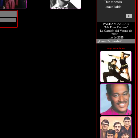
PACHANGA CLAB
"Me Pone Colorao"
La Canción del Verano de
2022...
...o de 2035
¿Eres Cantante?
soycantante.es