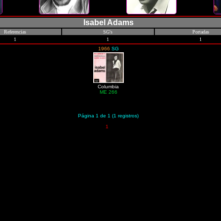
Isabel Adams
Referencias
SG's
Portadas
1
1
1
1966
SG
Columbia
ME 266
Página 1 de 1 (1 registros)
1