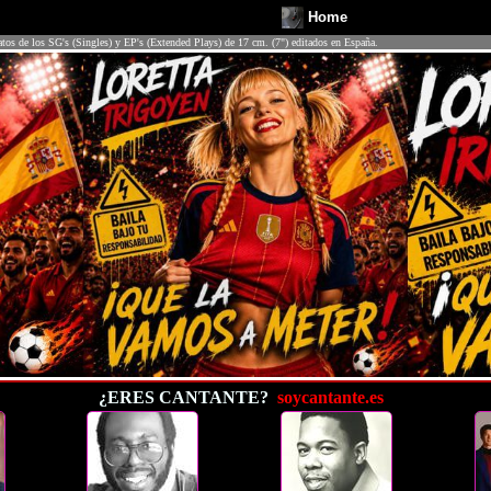
Home
atos de los SG's (Singles) y EP's (Extended Plays) de 17 cm. (7") editados en España.
¿ERES CANTANTE?
soycantante.es