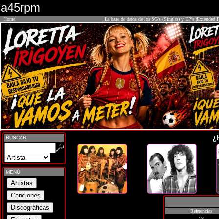
a45rpm
Home
La base de datos de los SG's (Singles) y EP's (Extended P
¿
BUSCAR
MENÚ
Referencias
18