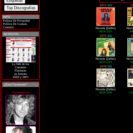
1972
SG
1
INFO
Política De Privacidad
Política De Cookies
Contacto
Novola (Zafiro)
Novo
NOX-183
N
IM DIGITAL
1975
SG
1
Novola (Zafiro)
Novo
NOX-233
N
La Web de los
1978
SG
1
Cantantes
Playbacks
en formato
MIDI y MP3
¿Eres Cantante?
Novola (Zafiro)
soycantante.es
NOX-308
O