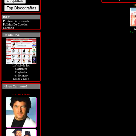
1
INFO
Política De Privacidad
Política De Cookies
Contacto
M
126
IM DIGITAL
La Web de los
Cantantes
Playbacks
en formato
MIDI y MP3
¿Eres Cantante?
soycantante.es