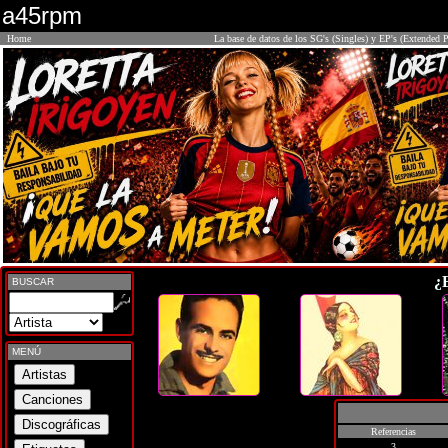
a45rpm
Home
La base de datos de los SG's (Singles) y EP's (Extended P
¿
BUSCAR
MENÚ
Referencias
3