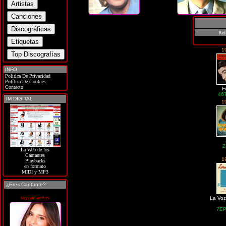
Ref
1
INFO
Política De Privacidad
Política De Cookies
Contacto
F
46
IM DIGITAL
1
Z
La Web de los
Cantantes
1
Playbacks
en formato
MIDI y MP3
¿Eres Cantante?
soycantante.es
La Vo
7EP