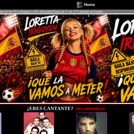
Home
atos de los SG's (Singles) y EP's (Extended Plays) de 17 cm. (7") editados en España.
¿ERES CANTANTE?
soycantante.es