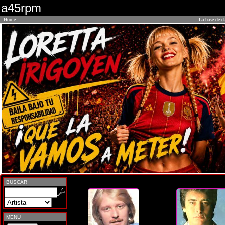
a45rpm
Home
La base de d
BUSCAR
MENÚ