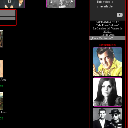
s
PACHANGA CLAB
"Me Pone Colorao"
La Canción del Verano de
2022...
...o de 2035
¿Eres Cantante?
soycantante.es
u Amo
65
u Amo
05