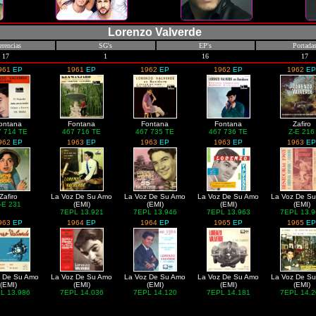
Lorenzo Valverde
erencias
SG's
EP's
Portada
17
1
16
17
961
EP
1961
EP
1962
EP
1962
EP
1962
EP
ontana
Fontana
Fontana
Fontana
Zafiro
7 714 TE
467 716 TE
467 735 TE
467 736 TE
Z-E 216
962
EP
1963
EP
1963
EP
1963
EP
1963
EP
Zafiro
La Voz De Su Amo
La Voz De Su Amo
La Voz De Su Amo
La Voz De S
-E 231
(EMI)
(EMI)
(EMI)
(EMI)
7EPL 13.921
7EPL 13.946
7EPL 13.963
7EPL 13.9
963
EP
1964
EP
1964
EP
1965
EP
1965
EP
z De Su Amo
La Voz De Su Amo
La Voz De Su Amo
La Voz De Su Amo
La Voz De S
(EMI)
(EMI)
(EMI)
(EMI)
(EMI)
L 13.986
7EPL 14.036
7EPL 14.120
7EPL 14.181
7EPL 14.2